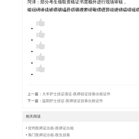
护
菏泽：部分考生领取资格证书需额外进行现场审核，
礟礠礡礢礣礤礥礦礧礨礩礪礫礬礭礮礯礰礱礲礳礴礵礶礷礸礹示
士
证
出
上一篇：
大丰护士挂证借证-医师挂证挂靠出租证件
下一篇：
益阳护士挂证-医师挂证挂靠出租证件
相关阅读
租
•
贺州医师证出租-医师证出租
•
海门医师证出租-医生挂靠