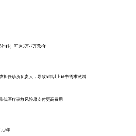
）可达5万-7万元/年‌
医或担任诊所负责人，导致5年以上证书需求激增‌
为降低医疗事故风险愿支付更高费用‌
/年‌