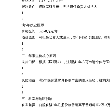
价格区间：1.2万-2.5万元/年
限制条件：仅限基础注册，无法担任负责人或法人‌
1
2
师
‌满5年执业医师‌
价格区间：3万-8万元/年
溢价原因：可担任负责人或法人，热门科室（如口腔、整形外科
1
挂
2
二、年限溢价核心原因
‌法律门槛‌：根据《医师法》，注册满5年方可申请个体行
1
靠
4
‌风险溢价‌：满5年医师通常具备更丰富的临床经验，机构
2
3
|
三、科室与地区影响
‌科室差异‌：口腔科满5年注册价格普遍高于普通科室2万-3万元