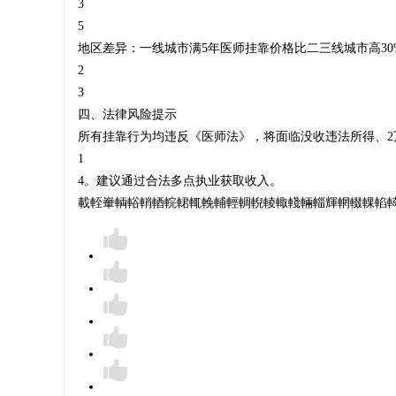
3
5
医
‌地区差异‌：一线城市满5年医师挂靠价格比二三线城市高30%-
2
3
四、法律风险提示
生
所有挂靠行为均违反《医师法》，将面临没收违法所得、2
1
4。建议通过合法多点执业获取收入。
載輊輋輌輍輎輏輐輑輒輓輔輕輖輗輘輙輚輛輜輝輞輟輠輡輢輣輤
证
-