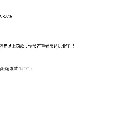
50%‌
万元以上罚款，情节严重者吊销执业证书‌
輥輦 154745