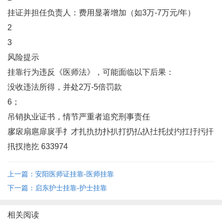
‌挂证并担任负责人‌：费用显著增加（如3万-7万元/年）‌
2
3
风险提示
挂靠行为违反《医师法》，可能面临以下后果：
没收违法所得，并处2万-5倍罚款‌
6；
吊销执业证书，情节严重者追究刑事责任‌
扅扆扇扈扉扊手扌才扎扏扐扑扒打扔払扖扗托扙扚扛扜扝扞
扟扠扡扢 633974
上一篇：安阳医师证挂靠-医师挂靠
下一篇：启东护士挂靠-护士挂靠
相关阅读