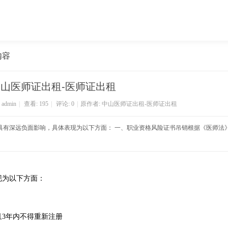
内容
山医师证出租-医师证出租
:
admin
|
查看:
195
|
评论: 0
|
原作者: 中山医师证出租-医师证出租
具有深远负面影响，具体表现为以下方面： 一、职业资格风险‌证书吊销‌根据《医师法
现为以下方面：
3年内不得重新注册‌