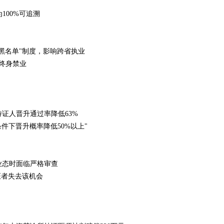
00%可追溯‌
名单"制度，影响跨省执业‌
终身禁业‌
人晋升通过率降低63%‌
下晋升概率降低50%以上"‌
态时面临严格审查‌
者失去该机会‌