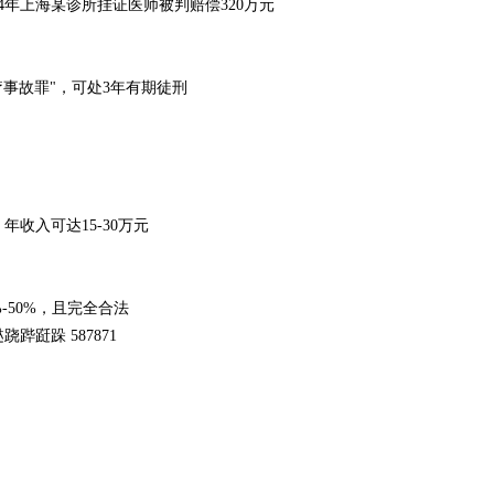
年上海某诊所挂证医师被判赔偿320万元‌
事故罪"，可处3年有期徒刑‌
入可达15-30万元‌
50%，且完全合法‌
跹跺 587871