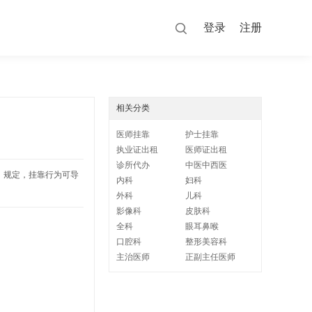
登录
注册
相关分类
医师挂靠
护士挂靠
执业证出租
医师证出租
诊所代办
中医中西医
》规定，挂靠行为可导
内科
妇科
外科
儿科
影像科
皮肤科
全科
眼耳鼻喉
口腔科
整形美容科
主治医师
正副主任医师