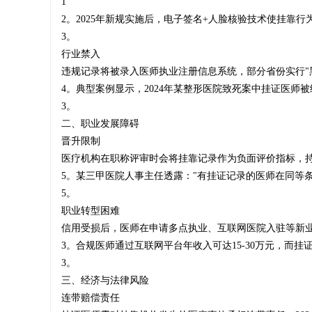
1
2。2025年新规实施后，电子签名+人脸核验技术使挂靠行为1
3。
‌行业禁入‌
师
违规记录将被录入医师执业注册信息系统，部分省份实行"黑
4。典型案例显示，2024年某整形医院致死案中挂证医师被
3。
二、职业发展障碍
挂
‌晋升限制‌
医疗机构在职称评审时会将挂靠记录作为负面评价指标，持证
5。某三甲医院人事主任透露："有挂证记录的医师在同等条件
5。
靠
‌职业转型困难‌
信用受损后，医师在申请多点执业、互联网医院入驻等新业
3。合规医师通过互联网平台年收入可达15-30万元，而挂证
3。
|
三、经济与法律风险
‌连带赔偿责任‌