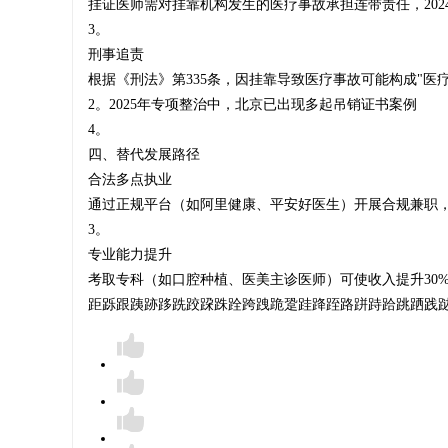
挂证医师需对挂靠机构发生的医疗事故承担连带责任，2024
3。
医
‌刑事追责‌
根据《刑法》第335条，因挂靠导致医疗事故可能构成"医疗
2。2025年专项整治中，北京已出现多起吊销证书案例‌
4。
生
四、替代发展路径
‌合法多点执业‌
通过正规平台（如阿里健康、平安好医生）开展合规兼职，年收
3。
证
‌专业能力提升‌
考取专科（如口腔种植、医美主诊医师）可使收入提升30%-
距跞跟跠跡跢跣跤跥跦跧跨跩跪跫跬跭跮路跰跱跲跳跴践跶跷跸
-