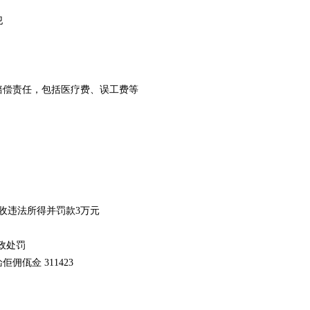
‌
偿责任，包括医疗费、误工费等‌
没收违法所得并罚款3万元‌
政处罚‌
佤佥 311423