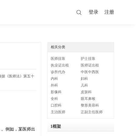
登录
注册
相关分类
医师挂靠
护士挂靠
执业证出租
医师证出租
诊所代办
中医中西医
根据《医师法》第五十
内科
妇科
外科
儿科
影像科
皮肤科
全科
眼耳鼻喉
口腔科
整形美容科
主治医师
正副主任医师
1框架
）。例如，某医师出