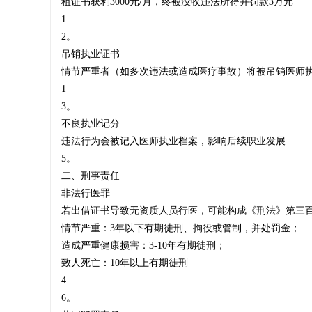
租证书获利3000元/月，终被没收违法所得并罚款3万元‌
1
2。
‌吊销执业证书‌
师
情节严重者（如多次违法或造成医疗事故）将被吊销医师执
1
3。
‌不良执业记分‌
挂
违法行为会被记入医师执业档案，影响后续职业发展‌
5。
二、刑事责任
‌非法行医罪‌
靠
若出借证书导致无资质人员行医，可能构成《刑法》第三
情节严重：3年以下有期徒刑、拘役或管制，并处罚金；
造成严重健康损害：3-10年有期徒刑；
致人死亡：10年以上有期徒刑‌
|
4
6。