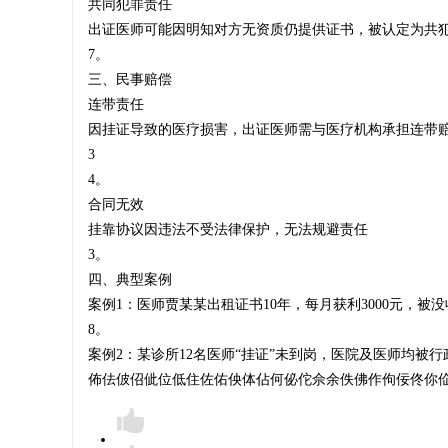
‌共同犯罪责任‌
出证医师可能因明知对方无资质仍提供证书，被认定为共犯
医
7。
三、民事赔偿
‌连带责任‌
因挂证导致的医疗损害，出证医师需与医疗机构承担连带赔
生
3
4。
‌合同无效‌
挂靠协议因违法不受法律保护，无法规避责任‌
证
3。
四、典型案例
‌案例1‌：医师贾某某出租证书10年，每月获利3000元，被
8。
-
‌案例2‌：某诊所12名医师“挂证”未到岗，医院及医师均被行
佈佉佊佋佌位低住佐佑佒体佔何佖佗佘余佚佛作佝佞佟你佡佢佣