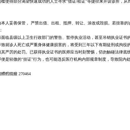
槛使得部分渴望快速成功的人士寻求“借证/租证”等捷径来开设诊所，从
本人妥善保管， 严禁出借、出租、抵押、转让、涂改或毁损。若挂靠的
：
将面临县级以上卫生行政部门的警告、暂停执业活动，甚至吊销执业证书
导致就诊人死亡或严重身体健康损害的，将受到三年以下有期徒刑或拘役
极其严厉的处罚。已获得执业证书的医师应当时刻警惕，切勿触碰法律底
便是轻微的“挂证”行为，也可能违反医疗机构内部规章制度，导致院内
艞艟 270464