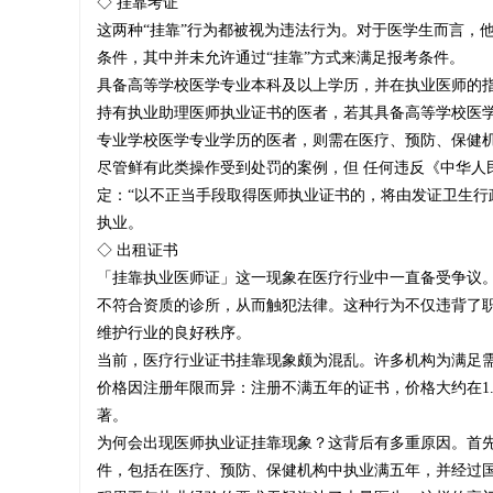
◇ 挂靠考证
这两种“挂靠”行为都被视为违法行为。对于医学生而言，
条件，其中并未允许通过“挂靠”方式来满足报考条件。
具备高等学校医学专业本科及以上学历，并在执业医师的
师
持有执业助理医师执业证书的医者，若其具备高等学校医
专业学校医学专业学历的医者，则需在医疗、预防、保健
尽管鲜有此类操作受到处罚的案例，但 任何违反《中华人
定：“以不正当手段取得医师执业证书的，将由发证卫生行
挂
执业。
◇ 出租证书
「挂靠执业医师证」这一现象在医疗行业中一直备受争议
不符合资质的诊所，从而触犯法律。这种行为不仅违背了
靠
维护行业的良好秩序。
当前，医疗行业证书挂靠现象颇为混乱。许多机构为满足
价格因注册年限而异：注册不满五年的证书，价格大约在1.
著。
|
为何会出现医师执业证挂靠现象？这背后有多重原因。首
件，包括在医疗、预防、保健机构中执业满五年，并经过国