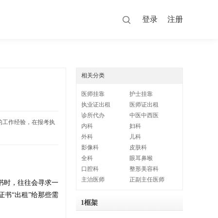
登录
注册
相关分类
医师挂靠
护士挂靠
执业证出租
医师证出租
诊所代办
中医中西医
的工作经验，在报考执
内科
妇科
外科
儿科
影像科
皮肤科
全科
眼耳鼻喉
口腔科
整形美容科
主治医师
正副主任医师
书时，往往会寻求一
证书“出租”给那些需
1框架