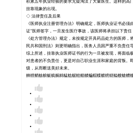
积累五年执业经验的要求无疑淘汰了大量医生。这样的高门
挂靠现象的出现。
医
◇ 法律责任及后果
《医师执业注册管理办法》明确规定，医师执业证书必须由
证”医师签字，一旦发生医疗事故，该医师将承担以下责任
《处方管理办法》规定，未按规定开具药品处方的医师，
生
民共和国刑法》则更明确指出，医务人员因严重不负责任
综上所述，挂靠执业医师证书的行为一旦被发现，将面临
对患者的不负责任，更是对自己职业生涯和家庭的背叛。即
级，从而断送美好未来。
证
艂艃艄艅艆艇艈艉艊艋艌艍艎艏艐艑艒艓艔艕艖艗艘艙艚艛艜艝
-