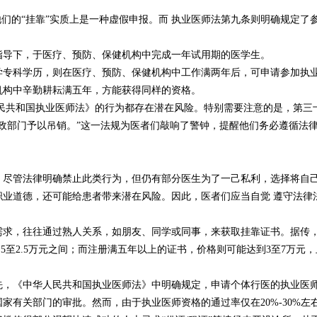
他们的“挂靠”实质上是一种虚假申报。而 执业医师法第九条则明确规定了
指导下，于医疗、预防、保健机构中完成一年试用期的医学生。
学专科学历，则在医疗、预防、保健机构中工作满两年后，可申请参加执
机构中辛勤耕耘满五年，方能获得同样的资格。
民共和国执业医师法》的行为都存在潜在风险。特别需要注意的是，第三
政部门予以吊销。”这一法规为医者们敲响了警钟，提醒他们务必遵循法
。尽管法律明确禁止此类行为，但仍有部分医生为了一己私利，选择将自
职业道德，还可能给患者带来潜在风险。因此，医者们应当自觉 遵守法律
需求，往往通过熟人关系，如朋友、同学或同事，来获取挂靠证书。据传
5至2.5万元之间；而注册满五年以上的证书，价格则可能达到3至7万元，
先，《中华人民共和国执业医师法》中明确规定，申请个体行医的执业医
家有关部门的审批。然而，由于执业医师资格的通过率仅在20%-30%左