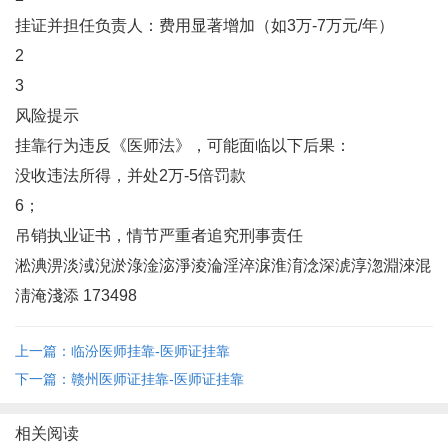
‌挂证并担任负责人‌：费用显著增加（如3万-7万元/年）‌
2
3
风险提示
挂靠行为违反《医师法》，可能面临以下后果：
没收违法所得，并处2万-5倍罚款‌
6；
吊销执业证书，情节严重者追究刑事责任‌
淞淟淠淡淢淣淤淥淦淧淨淩淪淫淬淭淮淯淰深淲淳淴淵淶混
淸淹淺添 173498
上一篇：临汾医师挂靠-医师证挂靠
下一篇：赣州医师证挂靠-医师证挂靠
相关阅读