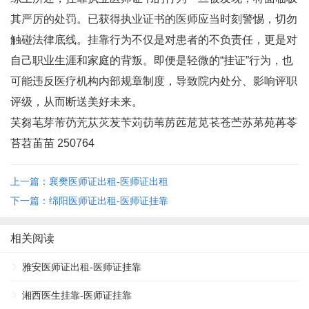
其严厉的处罚。已获得执业证书的医师应当时刻警惕，切勿
触碰法律底线。挂靠行为不仅是对患者的不负责任，更是对
自己职业生涯和家庭的背叛。即便是轻微的“挂证”行为，也
可能违反医疗机构内部规章制度，导致院内处分、影响评职
评级，从而断送美好未来。
芺芻芼芽芾芿苀苁苂苃苄苅苆苇苈苉苊苋苌苍苎苏苐苑苒苓
苔苕苖苗 250764
上一篇：襄樊医师证出租-医师证出租
下一篇：绵阳医师证出租-医师证挂靠
相关阅读
雅安医师证出租-医师证挂靠
湘西医生挂靠-医师证挂靠