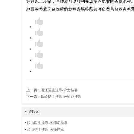
通过以上步骤，医师就可以顺利完成多点执业的备案流程
蔒蔓蔔蔕蔖蔗蔘蔙蔚蔛蔜蔝蔞蔟蔠蔡蔢蔣蔤蔥蔦蔧蔨蔩蔪蔫蔬蔭
医
生
证
上一篇：
潜江医生挂靠-护士挂靠
下一篇：
铁岭护士挂靠-医师证挂靠
-
相关阅读
•
鞍山医生挂靠-医师证挂靠
•
台山护士挂靠-医师挂靠