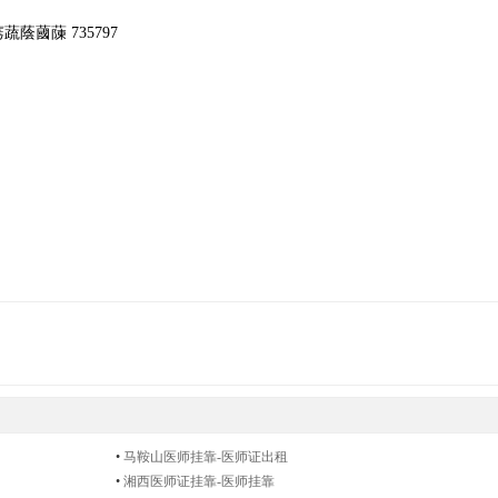
。
蔮蔯 735797
•
马鞍山医师挂靠-医师证出租
•
湘西医师证挂靠-医师挂靠