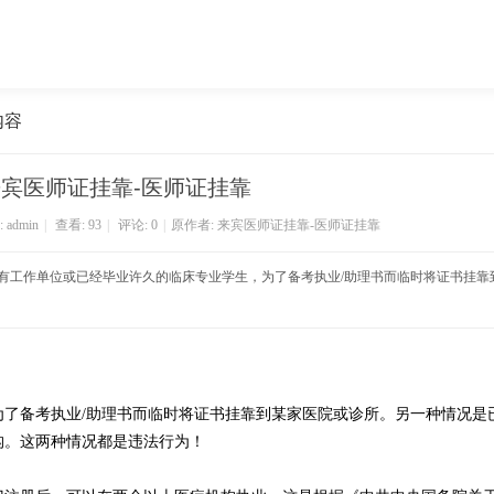
内容
宾医师证挂靠-医师证挂靠
:
admin
|
查看:
93
|
评论: 0
|
原作者: 来宾医师证挂靠-医师证挂靠
指没有工作单位或已经毕业许久的临床专业学生，为了备考执业/助理书而临时将证书挂
为了备考执业/助理书而临时将证书挂靠到某家医院或诊所。另一种情况是
构。这两种情况都是违法行为！