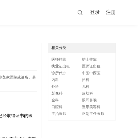
登录
注册
相关分类
医师挂靠
护士挂靠
执业证出租
医师证出租
诊所代办
中医中西医
靠到某家医院或诊所。另
内科
妇科
外科
儿科
影像科
皮肤科
全科
眼耳鼻喉
口腔科
整形美容科
主治医师
正副主任医师
已经取得证书的医